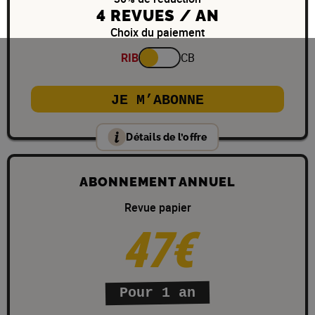
4 REVUES / AN
Choix du paiement
RIB
CB
JE M’ABONNE
Détails de l’offre
ABONNEMENT ANNUEL
Revue papier
47€
Pour 1 an