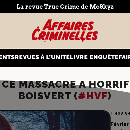
La revue True Crime de McSkyz
ENTS
REVUES À L’UNITÉ
LIVRE ENQUÊTE
FAI
 CE MASSACRE A HORRIFIÉ
BOISVERT (
#HVF
)
1 409 8
Février