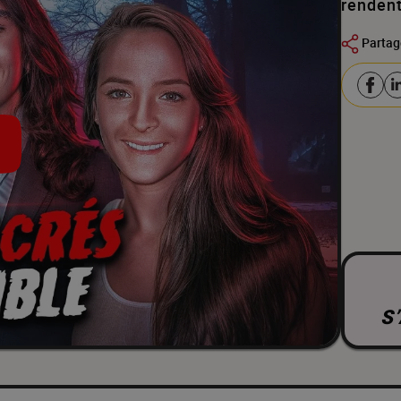
rendent
Partag
S