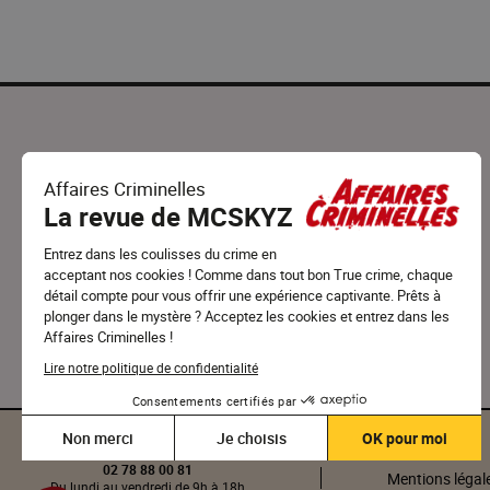
JE M’ABONNE À LA NEWSLETTER
Votre adresse email
Votre mail servira à vous envoyer des informations d'Affaires Criminelles.
Responsable du traitement : Éditions des Affaires Criminelles. Durée de
conservation : 3 ans. Pour connaître et exercer vos droits ou vous désinscrire :
politique de confidentialité
.
S’INSCRIRE
Service clients
CGUV
02 78 88 00 81
Mentions légal
Du lundi au vendredi de 9h à 18h