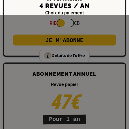
4 REVUES / AN
Choix du paiement
RIB
CB
JE M’ABONNE
Détails de l’offre
ABONNEMENT ANNUEL
Revue papier
47€
Pour 1 an