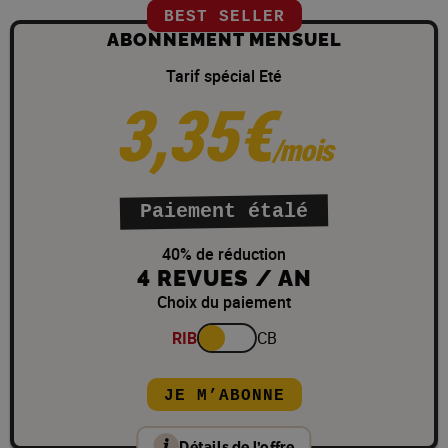
BEST SELLER
ABONNEMENT MENSUEL
Tarif spécial Eté
3,35€
/mois
Paiement étalé
40% de réduction
4 REVUES / AN
Choix du paiement
RIB
CB
JE M’ABONNE
Détails de l’offre